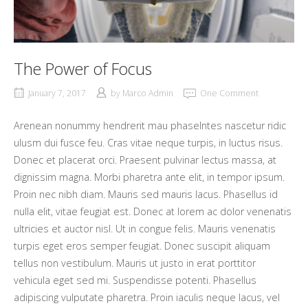
The Power of Focus
January 7, 2017
by
Marco Admin
One Comment
Arenean nonummy hendrerit mau phaselntes nascetur ridic
ulusm dui fusce feu. Cras vitae neque turpis, in luctus risus.
Donec et placerat orci. Praesent pulvinar lectus massa, at
dignissim magna. Morbi pharetra ante elit, in tempor ipsum.
Proin nec nibh diam. Mauris sed mauris lacus. Phasellus id
nulla elit, vitae feugiat est. Donec at lorem ac dolor venenatis
ultricies et auctor nisl. Ut in congue felis. Mauris venenatis
turpis eget eros semper feugiat. Donec suscipit aliquam
tellus non vestibulum. Mauris ut justo in erat porttitor
vehicula eget sed mi. Suspendisse potenti. Phasellus
adipiscing vulputate pharetra. Proin iaculis neque lacus, vel